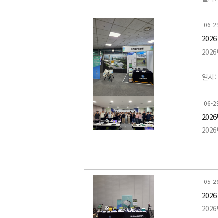
-LI-
장소:
06-2
202
-LAI
전시품
202
-LI-
-LI-78
일시: 
-LI-1
-LI-
장소:
06-2
2026
-LI-1
-Eddy
전시품
2026
-LI-
-LI-8
-LI-85
-820
이번 
05-2
202
-LI-8
-LI-
장비의
202