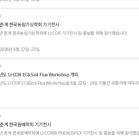
600PF (기공전도도/형광 측정기)
 세종대학교 대양AI센터
9
6 춘계 한국농림기상학회 기기전시
-2200C (엽면적 지수 측정기)
목:
6년 춘계 한국농림기상학회에 LI-COR 기기전시 및 홍보를 위해 참석했습니다.
3000C (휴대용 엽면적 측정기)
10 (CH4 /
CO2 / H2O 분석기
)
2026년 6월 22일~23일
500 / LI-250A (광 데이터로거 / 광 미터기)
720 (탄소 플럭스 분석기)
 양재aT센터
9
년도 LI-COR EC&Soil Flux Workshop 개최
90R / 200R / 210R (퀀텀센서 / 일사량 센서 / 조도 센서)
 Covariance System
목:
년도 LI-COR EC&Soil Flux Workshop을 6월 22일 - 23일 이틀간 성황리에 
180 (광 스펙트럼 분석기)
70 (CO2 / H2O 분석기)
0
(CO2 / H2O 분석기)
0-01S (휴대용 토양 플럭스 스마트 챔버)
워크숍은 LI-COR 본사의 전문가들을 초빙하여 실시하였으며,
6
6 춘계 한국원예학회 기기전시
70 (CO2 / H2O 분석기)
8250 (멀티플렉서)
 기본적인 사용법을 숙지하신 고객분들을 대상으로 교육을 진행하였습니다.
6년 춘계 한국원예학회에 LI-COR와 PHENOSPEX 기기전시 및 홍보를 위해 참석했