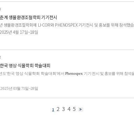
600PF (기공전도도/형광 측정기)
 대구 엑스코
8
5 춘계 생물환경조절학회 기기전시
-2200C (엽면적 지수 측정기)
목:
5년 생물환경조절학회에 LI-COR와 PHENOSPEX 기기전시 및 홍보를 위해 참석했습
2025년 4월 17일~18일
500 / LI-250A (광 데이터로거 / 광 미터기)
180 (광 스펙트럼 분석기)
 고려대학교 하나스퀘어
90R / 200R / 210R (퀀텀센서 / 일사량 센서 / 조도 센서)
850 (CO2 / H2O 분석기)
2
목:
5 한국 영상 식물학회 학술대회
7815 (CO2 / H2O 미량 가스 분석기)
180 (광 스펙트럼 분석기)
5년도'한국 영상 식물학회 학술대회'에서
Phenospex
기기 전시 및 홍보를 위해 참석
6800 (광합성측정기)
50 (CO2 / H2O 분석기)
 2025
년 03월 71일~28일
-600PF (기공전도도/형광 측정기)
7815 (CO2 / H2O 미량 가스 분석기)
: 변산 소노벨 그랜드볼룸I
2
3
4
5
-2200C (엽면적 지수 측정기)
1
710 (증발산 분석기)
품목
:
1500 / LI-250A (광 데이터로거 / 광 미터기)
ospex microscan