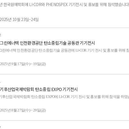
90R / 200R / 210R (퀀텀센서 / 일사량 센서 / 조도 센서)
 기본적인 사용법을 숙지하신 고객분들을 대상으로 교육을 진행하였습니다.
5년 한국원예학회에 LI-COR와 PHENOSPEX 기기전시 및 홍보를 위해 참석했습니다
180 (광 스펙트럼 분석기)
2025년 10월 23일~24일
0
(CO2 / H2O 분석기)
워크숍은 기초적인 광합성 이론과 광합성측정기의 올바른 운용방법에 중점을 두어
: 여수엑스포컨벤션센터
2
25 그린에너텍 인천환경공단 탄소중립기술 공동관 기기전시
70 (CO2 / H2O 분석기)
 계속해서 연구가 진행되고있으며 A-Ci Curve의 측정소요 시간을 획기적으로 단축시킬 수 
목:
5 그린에너텍 인천환경공단 탄소중립기술 공동관에 LI-COR 기기 전시 및 홍보를 위해
hnique)에 대한 교육도 진행되어 연구의 퀄리티와 기기 운용 능력을 업그레이드 시
0-01S (휴대용 토양 플럭스 스마트 챔버)
6800 (광합성측정기)
 2025년 9월 17일(수) ~ 19일(금)
으로, 워크숍에 참여하신 모든 분들께 감사의 말씀 전해드립니다.
710 (증발산 분석기)
: 인천 송도컨벤시아
600PF (기공전도도/형광 측정기)
1
5 기후산업국제박람회 탄소중립 EXPO 기기전시
목 :
50 (미니 3D 풍향 / 풍속 / 대기 센서 TriSonica)
-2200C (엽면적 지수 측정기)
5 기후산업국제박람회 탄소중립 EXPO에 LI-COR 기기 전시 및 홍보를 위해 참석을 하였
7810 (CH4/CO2/H2O 분석기)
500 / LI-250A (광 데이터로거 / 광 미터기)
 2025년 8월 27일(수) ~ 29일(금)
7815 (CO2/H2O 분석기)
: 부산 벡스코
90R / 200R / 210R (퀀텀센서 / 일사량 센서 / 조도 센서)
7