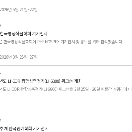
10 (CH4 /
CO2 / H2O 분석기
)
10 (CH4 /
CO2 / H2O 분석기
)
2026년 5월 21일~22일
0-01S (휴대용 토양 플럭스 스마트 챔버)
710 (증발산 분석기)
워크숍은 EC System과 Soil Flux System의 올바른 운용방법에 중점을 두어 진
 수원컨벤션센터
0
6 한국영상식물학회 기기전시
710 (증발산 분석기)
 각 시스템에 관한 이론, 측정방법, 유지보수 및 Software 사용방법에 대한 교육도
720 (탄소 플럭스 분석기)
목:
6년 한국영상식물학회에 PHENOSPEX 기기전시 및 홍보를 위해 참석했습니다.
720 (탄소 플럭스 분석기)
 퀄리티와 기기 운용 능력을 업그레이드 시킬 수 있는 좋은 시간이었습니다.
 Covariance System
6800 (광합성측정기)
2026년 3월 25일~27일
50 (미니 3D 풍향 / 풍속 / 대기 센서 TriSonica)
으로, 워크숍에 참여하신 모든 분들께 감사의 말씀 전해드립니다.
600PF (기공전도도/형광 측정기)
 소노벨 변산리조트
5
6년도 LI-COR 광합성측정기(LI-6800) 워크숍 개최
-2200C (엽면적 지수 측정기)
목:
6년도 LI-COR 광합성측정기(LI-6800) 워크숍을 2월 25일 - 26일 이틀간 성황리
3000C (휴대용 엽면적 측정기)
Eye F600 (Multispectral 3D scanner)
500 / LI-250A (광 데이터로거 / 광 미터기)
Scan (Small portable digital phenotyping)
워크숍과 동일하게 LI-COR 광합성측정기를 전문적으로 활용하시는 충북대학교 이
3
5 추계 한국원예학회 기기전시