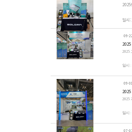
-LI-1
장비의
202
-LI-
일시: 
-LI-85
이번 
장소
09-2
20
-LI-8
특히,
전시품
202
Tec
-820
-LI-
일시 :
마지막
-LI-
장소 
-LI-
09-0
202
전시품
-LI-5
-LAI
202
- LI-
-LI-1
일시 :
- LI-
장소 
-LI-1
07-0