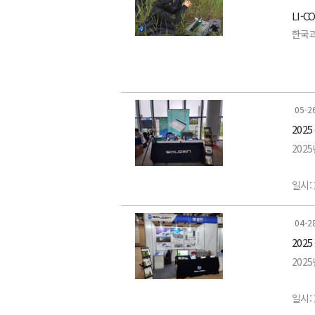
- LI-
LI-
전시품
-LI-
한국과
- LI
- LI-
-LI-8
- LI-
일시: 
- LI-
-820
- LI
05-2
- LI-
202
자세한
- LI-
-LI-
202
- LI-
-LI-5
일시: 
장소:
04-2
202
전시품
202
-LI-
일시: 