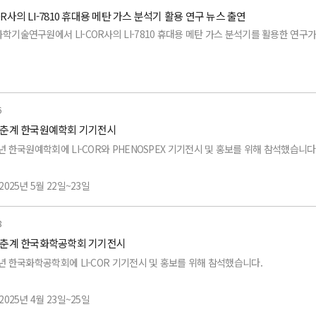
850 (CO2/H2O 분석기)
COR사의 LI-7810 휴대용 메탄 가스 분석기 활용 연구 뉴스 출연
목 :
180 (광 스펙트럼 분석기)
학기술연구원에서 LI-COR사의 LI-7810 휴대용 메탄 가스 분석기를 활용한 연구
-710 (증발산 분석기)
7810 (CH4/CO2/H2O 분석기)
70 (CO2 / H2O 분석기)
250A (광메타기)
2025년 7월 5일
7815 (CO2/H2O 분석기)
0-01S (휴대용 토양 플럭스 스마트 챔버)
-180 (광스펙트럼 분석기)
6
850 (CO2/H2O 분석기)
5 춘계 한국원예학회 기기전시
 내용은 하단의 영상에서 확인하실 수 있습니다.
190R, LI-200R, LI-210R (광센서)
710 (증발산 분석기)
5년 한국원예학회에 LI-COR와 PHENOSPEX 기기전시 및 홍보를 위해 참석했습니다
190R, LI-200R, LI-210R (광센서)
50 (미니 3D 풍향 / 풍속 / 대기 센서 TriSonica)
2025년 5월 22일~23일
 경주화백컨벤션센터
8
5 춘계 한국화학공학회 기기전시
목:
5년 한국화학공학회에 LI-COR 기기전시 및 홍보를 위해 참석했습니다.
6800 (광합성측정기)
2025년 4월 23일~25일