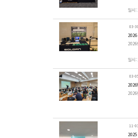
-LI-78
-LI-78
일시: 
-820
-LI-
이번 
장소:
03-3
202
-LI-
특히,
-LI-
전시품
202
-LI-
연구의
-Eddy
-LI-
일시: 
-LI-5
마지막
-LI-
장소:
03-0
202
-LAI
전시품
202
-LI-
-Plant
-LI-1
-Micro
작년 
11-0
202