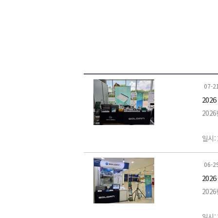
07-2
202
202
일시: 
장소:
06-2
202
전시품
202
-LI-
일시: 