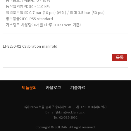
동작습도범위(RH): 0 - 95%
동작압력범위: 50 - 110 kPa
입력포트압력: 0.7 bar (10 psi) (권장) / 최대 3.5 bar (50 psi)
방수등급: IEC IP55 standard
가스탱크 사용량: 6개월 (하루 0.023 scm 기준)
LI-8250-02 Calibration manifold
제품문의
카달로그
기술자료
(우)05854 서울 송파구 송파대로 201, B동 1208호 (테라타워2)
E-mail:
jhkim@soldan.co.kr
Tel :
02-532-3992
Copyright © SOLDAN. All right reserved.